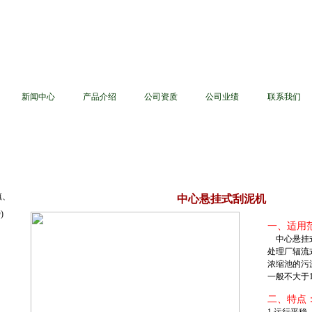
新闻中心
产品介绍
公司资质
公司业绩
联系我们
镇、
中心悬挂式刮泥机
)
一、适用
中心悬挂
处理厂辐流
浓缩池的污
一般不大于1
二、特点