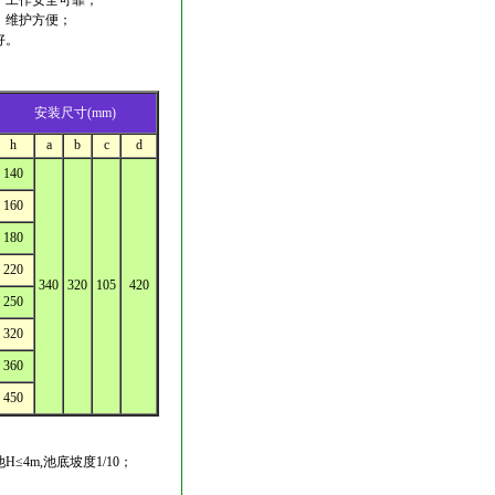
稳，工作安全可靠；
单，维护方便；
好。
安装尺寸(mm)
h
a
b
c
d
140
160
180
220
340
320
105
420
250
320
360
450
≤4m,池底坡度1/10；