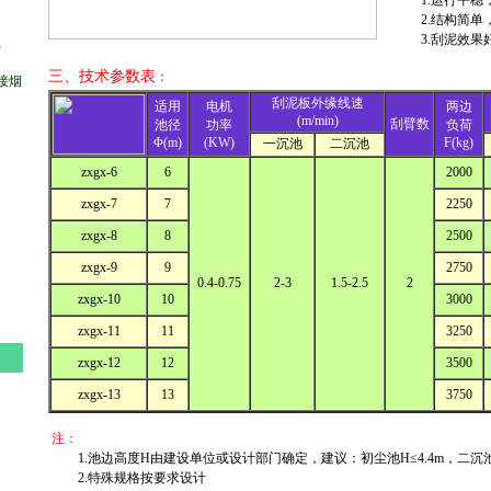
1.运行平
2.结构简
3.刮泥效果
、
三、技术参数表
：
接烟
刮泥板外缘线速
适用
电机
两边
(m/min)
刮臂数
池径
功率
负荷
Φ(m)
(KW)
F(kg)
一沉池
二沉池
zxgx-6
6
2000
zxgx-7
7
2250
zxgx-8
8
2500
zxgx-9
9
2750
0.4-0.75
2-3
1.5-2.5
2
zxgx-10
10
3000
zxgx-11
11
3250
zxgx-12
12
3500
zxgx-13
13
3750
注：
1.池边高度H由建设单位或设计部门确定，建议：初尘池H≤4.4m，二沉池H
2.特殊规格按要求设计