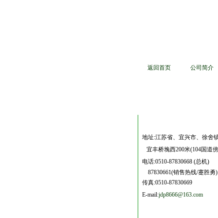
返回首页
公司简介
地址:江苏省、宜兴市、徐舍
宜丰桥堍西200米(104国道傍
电话:
0510-87830668 (总机)
87830661(销售热线/蹇胜勇)
传真:0510-87830669
E-mail:
jdp8666@163.com