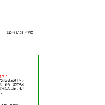
126年08月6日 星期四
范围
：
式刮泥机适用于污水
式（圆形）沉淀池或
泥刮集和排除，池径
5m。
：