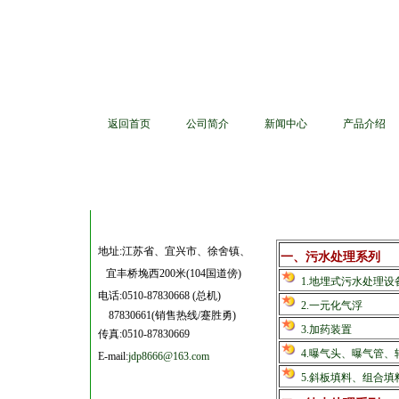
返回首页
公司简介
新闻中心
产品介绍
地址:江苏省、宜兴市、徐舍镇、
一、污水处理系列
宜丰桥堍西200米(104国道傍)
1.地埋式污水处理设
电话:
0510-87830668 (总机)
2.一元化气浮
87830661(销售热线/蹇胜勇)
3.加药装置
传真:0510-87830669
4.曝气头、曝气管
E-mail:
jdp8666@163.com
5.斜板填料、组合