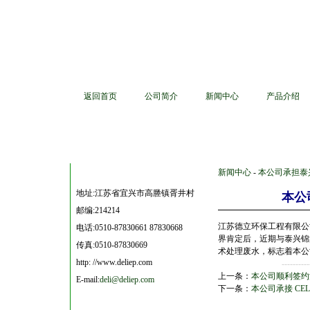
返回首页
公司简介
新闻中心
产品介绍
新闻中心
-
本公司承担泰
地址:
江苏省宜兴市高塍镇胥井村
本公
邮编:214214
江苏德立环保工程有限公
电话:0510-87830661 87830668
界肯定后，近期与泰兴锦
传真:0510-87830669
术处理废水，标志着本公
http: //www.deliep.com
----------
上一条：
本公司顺利签约
E-mail:
deli@deliep.com
下一条：
本公司承接 CELA